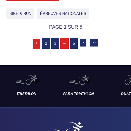
BIKE & RUN
ÉPREUVES NATIONALES
PAGE
1
SUR 5
...
>
>>
2
3
5
1
TRIATHLON
PARA TRIATHLON
DUAT