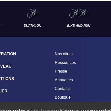
DUATHLON
BIKE AND RUN
ÉRATION
Nos offres
Ressources
IVEAU
Presse
ITIONS
Annuaires
Contacts
UER
Boutique
NGAGEMENTS
ilise des cookies et vous donne le contrôle sur ceux que vous souhait