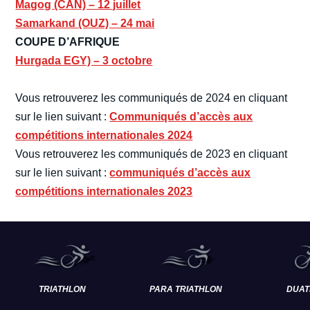
Magog (CAN) – 12 juillet
Samarkand (OUZ) – 24 mai
COUPE D’AFRIQUE
Hurgada EGY) – 3 octobre
Vous retrouverez les communiqués de 2024 en cliquant
sur le lien suivant :
Communiqués d’accès aux
compétitions internationales 2024
Vous retrouverez les communiqués de 2023 en cliquant
sur le lien suivant :
communiqués d’accès aux
compétitions internationales 2023
TRIATHLON
PARA TRIATHLON
DUAT