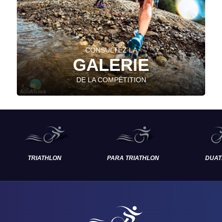
CONSULTEZ LA
GALERIE
DE LA COMPÉTITION
TRIATHLON
PARA TRIATHLON
DUAT