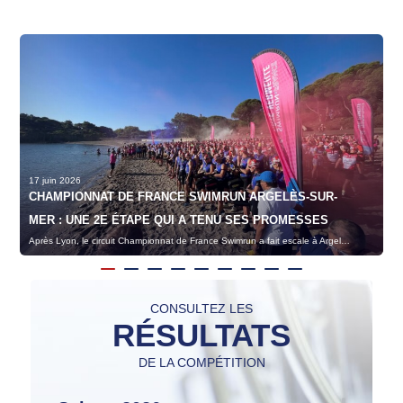
17 juin 2026
24
CHAMPIONNAT DE FRANCE SWIMRUN ARGELÈS-SUR-
F
MER : UNE 2E ÉTAPE QUI A TENU SES PROMESSES
T
Après Lyon, le circuit Championnat de France Swimrun a fait escale à Argelès-sur-Mer (Pyrénées Orientales) le week-end dernier.
CONSULTEZ LES
RÉSULTATS
DE LA COMPÉTITION