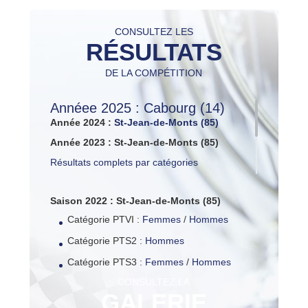
CONSULTEZ LES
RÉSULTATS
DE LA COMPÉTITION
Annéee 2025 : Cabourg (14)
Année 2024 :
St-Jean-de-Monts (85)
Année 2023 : St-Jean-de-Monts (85)
Résultats complets par catégories
Saison 2022 : St-Jean-de-Monts (85)
Catégorie PTVI :
Femmes
/
Hommes
Catégorie PTS2 :
Hommes
Catégorie PTS3 :
Femmes
/
Hommes
CONSULTEZ LA
Catégorie PTS4 :
Femmes
/
Hommes
GALERIE
Catégorie PTS5 :
Femmes
/
Hommes