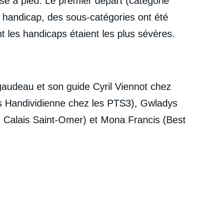
e à pied. Le premier départ (catégorie
 handicap, des sous-catégories ont été
t les handicaps étaient les plus sévères.
igaudeau et son guide Cyril Viennot chez
As Handividienne chez les PTS3), Gwladys
n Calais Saint-Omer) et Mona Francis (Best