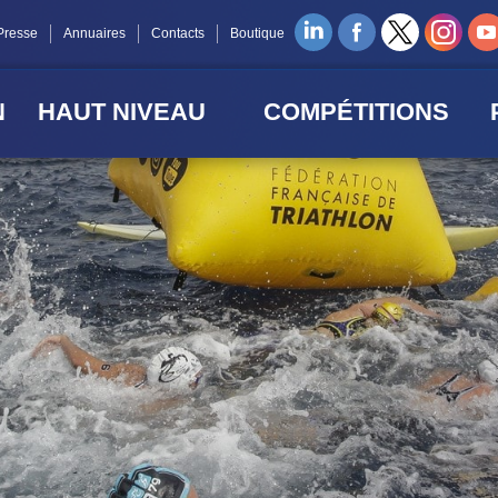
Presse
Annuaires
Contacts
Boutique
N
HAUT NIVEAU
COMPÉTITIONS