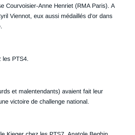
oïse Courvoisier-Anne Henriet (RMA Paris). A
il Viennot, eux aussi médaillés d’or dans
.
ez les PTS4.
urds et malentendants)
avaient fait leur
ne victoire de challenge national.
lle Kieger chez les PTS7, Anatole Beghin