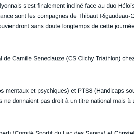
 lyonnais s’est finalement incliné face au duo Hél
ance sont les compagnes de Thibaut Rigaudeau-Cyr
ouviendront sans doute longtemps de cette journée
al de Camille Seneclauze (CS Clichy Triathlon) ch
s mentaux et psychiques)
et PTS8 (
Handicaps so
ne donnaient pas droit à un titre national mais à u
rti (Comité Sportif du Lac des Sapins) et Christe