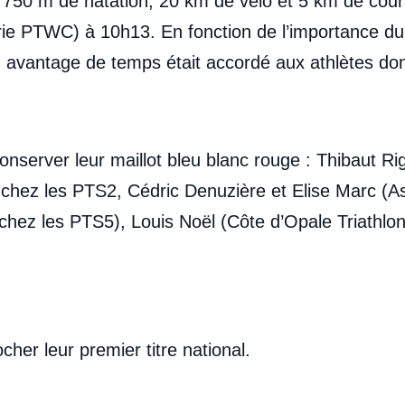
750 m de natation, 20 km de vélo et 5 km de cours
orie PTWC) à 10h13. En fonction de l’importance du
 avantage de temps était accordé aux athlètes don
onserver leur maillot bleu blanc rouge : Thibaut R
 chez les PTS2, Cédric Denuzière et Elise Marc (
hez les PTS5), Louis Noël (Côte d’Opale Triathlo
cher leur premier titre national.