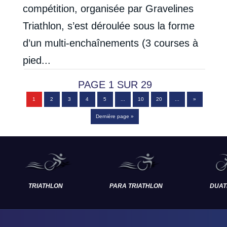
compétition, organisée par Gravelines
Triathlon, s’est déroulée sous la forme
d’un multi-enchaînements (3 courses à
pied...
PAGE 1 SUR 29
1
2
3
4
5
...
10
20
...
»
Dernière page »
TRIATHLON
PARA TRIATHLON
DUAT