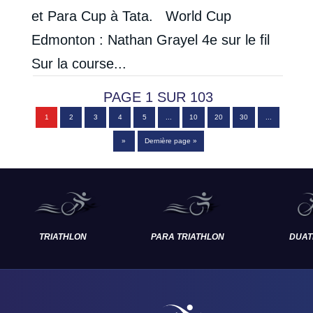
et Para Cup à Tata. World Cup
Edmonton : Nathan Grayel 4e sur le fil
Sur la course...
PAGE 1 SUR 103
1
2
3
4
5
...
10
20
30
...
»
Dernière page »
TRIATHLON
PARA TRIATHLON
DUAT