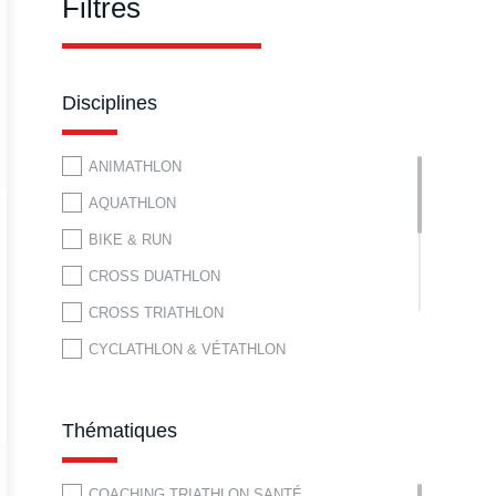
Filtres
Disciplines
ANIMATHLON
AQUATHLON
BIKE & RUN
CROSS DUATHLON
CROSS TRIATHLON
CYCLATHLON & VÉTATHLON
DUATHLON
DUATHLON DES NEIGES
Thématiques
ESPACE OUTDOOR F.F.TRI.
COACHING TRIATHLON SANTÉ
PARA TRIATHLON