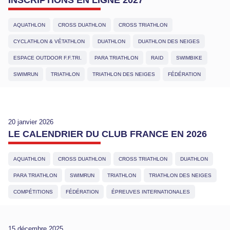
INSCRIPTIONS EN LIGNE 2027
AQUATHLON
CROSS DUATHLON
CROSS TRIATHLON
CYCLATHLON & VÉTATHLON
DUATHLON
DUATHLON DES NEIGES
ESPACE OUTDOOR F.F.TRI.
PARA TRIATHLON
RAID
SWIMBIKE
SWIMRUN
TRIATHLON
TRIATHLON DES NEIGES
FÉDÉRATION
20 janvier 2026
LE CALENDRIER DU CLUB FRANCE EN 2026
AQUATHLON
CROSS DUATHLON
CROSS TRIATHLON
DUATHLON
PARA TRIATHLON
SWIMRUN
TRIATHLON
TRIATHLON DES NEIGES
COMPÉTITIONS
FÉDÉRATION
ÉPREUVES INTERNATIONALES
15 décembre 2025