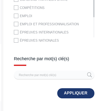
COMPÉTITIONS
RAID
EMPLOI
SWIMBIKE
EMPLOI ET PROFESSIONNALISATION
SWIMRUN
ÉPREUVES INTERNATIONALES
TRIATHLON
ÉPREUVES NATIONALES
TRIATHLON DES NEIGES
ÉQUIPE DE FRANCE
FÉDÉRATION
Recherche par mot(s) clé(s)
HAUT NIVEAU
MÉDICAL
NOS ENGAGEMENTS
PRATIQUE JEUNE
APPLIQUER
SE FORMER