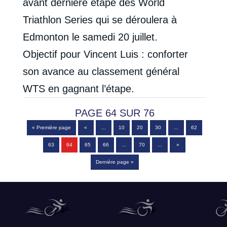
avant dernière étape des World
Triathlon Series qui se déroulera à
Edmonton le samedi 20 juillet.
Objectif pour Vincent Luis : conforter
son avance au classement général
WTS en gagnant l’étape.
PAGE 64 SUR 76
« Première page
«
...
10
20
30
...
62
63
64
65
66
...
70
...
»
Dernière page »