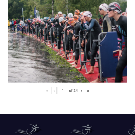
«
‹
of
24
›
»