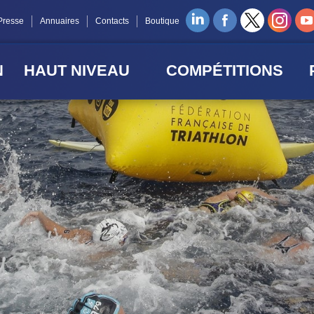
Presse
Annuaires
Contacts
Boutique
N
HAUT NIVEAU
COMPÉTITIONS