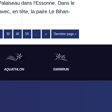
Palaiseau dans l’Essonne. Dans le
avec, en tête, la paire Le Bihan-
30
40
50
...
»
Dernière page »
AQUATHLON
SWIMRUN
RAID