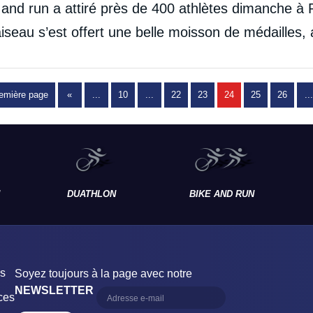
nd run a attiré près de 400 athlètes dimanche à 
laiseau s’est offert une belle moisson de médailles, 
emière page
«
...
10
...
22
23
24
25
26
...
DUATHLON
BIKE AND RUN
es
Soyez toujours à la page avec notre
NEWSLETTER
ces