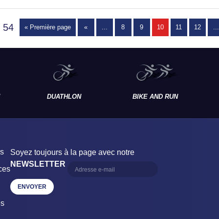
 54
« Première page
«
...
8
9
10
11
12
...
DUATHLON
BIKE AND RUN
es
Soyez toujours à la page avec notre
NEWSLETTER
ces
es