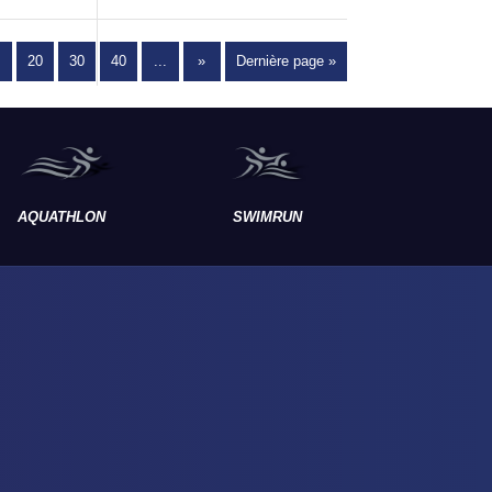
20
30
40
...
»
Dernière page »
AQUATHLON
SWIMRUN
RAID