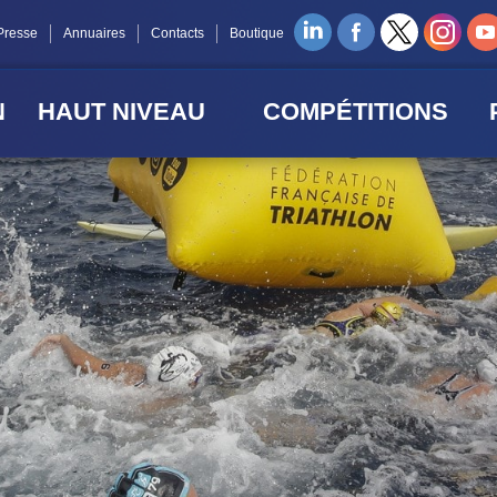
Presse
Annuaires
Contacts
Boutique
N
HAUT NIVEAU
COMPÉTITIONS