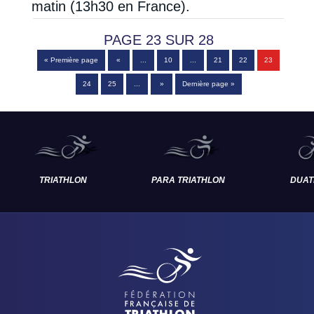
matin (13h30 en France).
PAGE 23 SUR 28
« Première page
«
...
10
...
21
22
23
24
25
...
»
Dernière page »
TRIATHLON
PARA TRIATHLON
DUAT