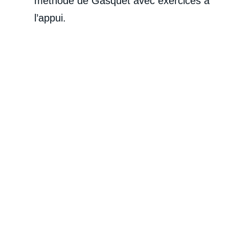
méthode de Gasquet avec exercices à
l’appui.