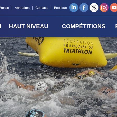
Presse
Annuaires
Contacts
Boutique
N
HAUT NIVEAU
COMPÉTITIONS