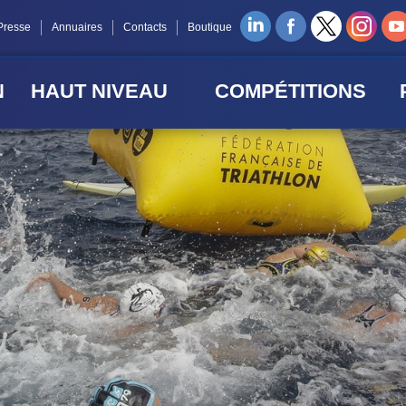
Presse
Annuaires
Contacts
Boutique
N
HAUT NIVEAU
COMPÉTITIONS