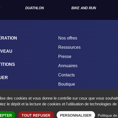
DUATHLON
BIKE AND RUN
ÉRATION
Nos offres
Ressources
IVEAU
Presse
ITIONS
Annuaires
Contacts
UER
Boutique
NGAGEMENTS
ilise des cookies et vous donne le contrôle sur ceux que vous souhait
ez le dépôt et la lecture de cookies et l'utilisation de technologies d
N FRANÇAISE DE TRIATHLON
Mentions légales
Crédits
Données person
Politique de 