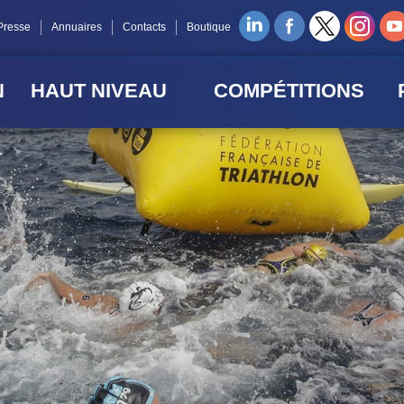
Presse
Annuaires
Contacts
Boutique
N
HAUT NIVEAU
COMPÉTITIONS