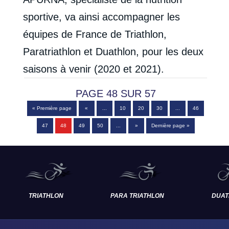
sportive, va ainsi accompagner les
équipes de France de Triathlon,
Paratriathlon et Duathlon, pour les deux
saisons à venir (2020 et 2021).
PAGE 48 SUR 57
« Première page
«
...
10
20
30
...
46
47
48
49
50
...
»
Dernière page »
TRIATHLON
PARA TRIATHLON
DUAT