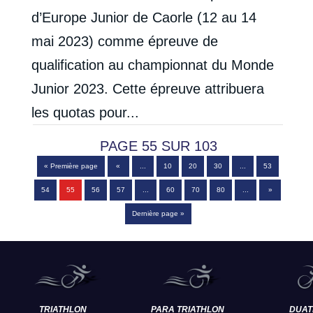
d’Europe Junior de Caorle (12 au 14
mai 2023) comme épreuve de
qualification au championnat du Monde
Junior 2023. Cette épreuve attribuera
les quotas pour...
PAGE 55 SUR 103
« Première page
«
...
10
20
30
...
53
54
55
56
57
...
60
70
80
...
»
Dernière page »
TRIATHLON
PARA TRIATHLON
DUAT