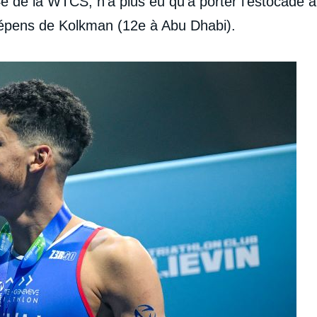
4e de la WTCS, n’a plus eu qu’à porter l’estocade à
dépens de Kolkman (12e à Abu Dhabi).