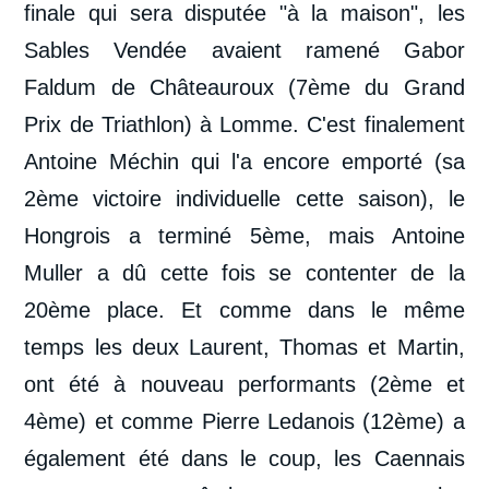
finale qui sera disputée "à la maison", les
Sables Vendée avaient ramené Gabor
Faldum de Châteauroux (7
ème
du Grand
Prix de Triathlon) à Lomme. C'est finalement
Antoine Méchin qui l'a encore emporté (sa
2
ème
victoire individuelle cette saison), le
Hongrois a terminé 5
ème
, mais Antoine
Muller a dû cette fois se contenter de la
20
ème
place. Et comme dans le même
temps les deux Laurent, Thomas et Martin,
ont été à nouveau performants (2
ème
et
4
ème
) et comme Pierre Ledanois (12
ème
) a
également été dans le coup, les Caennais