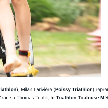
riathlon
), Milan Larivière (
Poissy Triathlon
) repre
 Grâce à Thomas Teofili,
le Triathlon Toulouse M