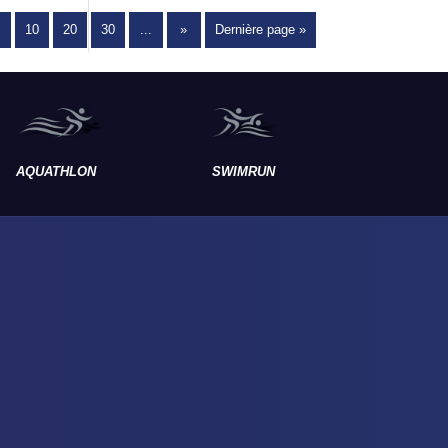
10
20
30
...
»
Dernière page »
AQUATHLON
SWIMRUN
RAID