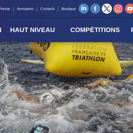
Presse
Annuaires
Contacts
Boutique
N
HAUT NIVEAU
COMPÉTITIONS