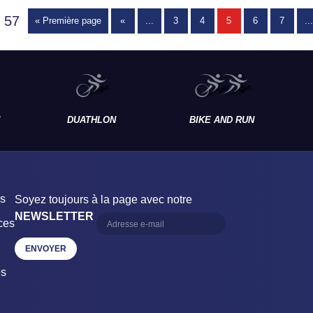
 57
« Première page
«
...
3
4
5
6
7
...
DUATHLON
BIKE AND RUN
es
Soyez toujours à la page avec notre
NEWSLETTER
ces
es