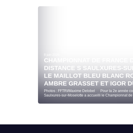
8 juin 2026
CHAMPIONNAT DE FRANCE D
DISTANCE S SAULXURES-SU
LE MAILLOT BLEU BLANC R
AMBRE GRASSET ET IGOR D
Photos : FFTRI/Maxime Delobel Pour la 2e année cons
Saulxures-sur-Moselotte a accueilli le Championnat de