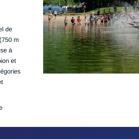
el de
 (750 m
rse à
ion et
égories
et
e