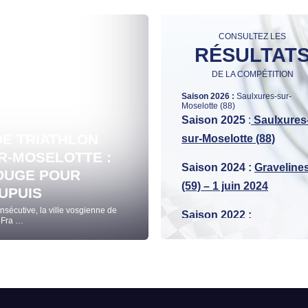
CONSULTEZ LES
RÉSULTAT
DE LA COMPÉTITION
Saison 2026 :
Saulxures-sur-
Moselotte (88)
Saison 2025
:
Saulxures
E TRIATHLON
sur-Moselotte (88)
2 juin 2025
R-MOSELOTTE :
CHAMPIONNAT DE F
Saison 2024 :
Graveline
OUGE POUR
DISTANCE S SAULX
(59) – 1 juin 2024
UPUIS
LES FAVORIS ONT 
écutive, la ville vosgienne de
Photos : FFTRI/Emma Delorme C’est so
Saison 2022 :
 Fra …
ce samedi, à Saulxures-sur-Moselotte
Saison 2021 :
Pontivy
(56) – 29 août 2021
Saison 2020 :
Montceau