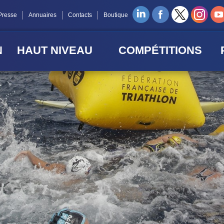
Presse
Annuaires
Contacts
Boutique
N
HAUT NIVEAU
COMPÉTITIONS