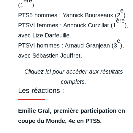
ère
(1
)
e
PTS5 hommes : Yannick Bourseaux (2
)
ère
PTSVI femmes : Annouck Curzillat (1
),
avec Lize Darfeuille.
e
PTSVI hommes : Arnaud Granjean (3
),
avec Sébastien Jouffret.
Cliquez ici pour accéder aux résultats
complets.
Les réactions :
Emilie Gral, première participation en
coupe du Monde, 4e en PTS5.