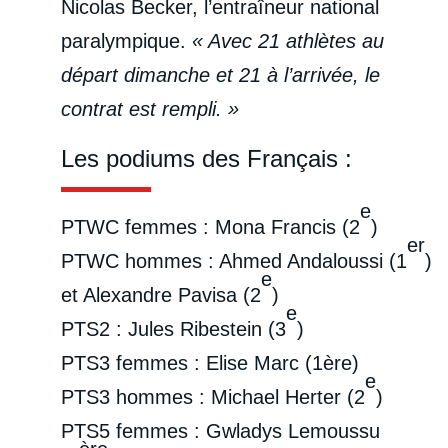
Nicolas Becker, l’entraîneur national
paralympique.
« Avec 21 athlètes au
départ dimanche et 21 à l’arrivée, le
contrat est rempli. »
Les podiums des Français :
e
PTWC femmes : Mona Francis (2
)
er
PTWC hommes : Ahmed Andaloussi (1
)
e
et Alexandre Pavisa (2
)
e
PTS2 : Jules Ribestein (3
)
PTS3 femmes : Elise Marc (1ère)
e
PTS3 hommes : Michael Herter (2
)
PTS5 femmes : Gwladys Lemoussu