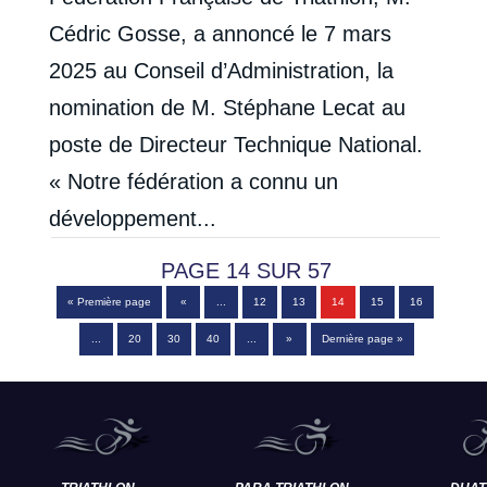
Cédric Gosse, a annoncé le 7 mars
2025 au Conseil d’Administration, la
nomination de M. Stéphane Lecat au
poste de Directeur Technique National.
« Notre fédération a connu un
développement...
PAGE 14 SUR 57
« Première page
«
...
12
13
14
15
16
...
20
30
40
...
»
Dernière page »