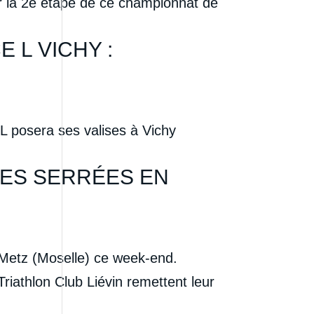
our la 2e étape de ce championnat de
 L VICHY :
 L posera ses valises à Vichy
LES SERRÉES EN
à Metz (Moselle) ce week-end.
iathlon Club Liévin remettent leur