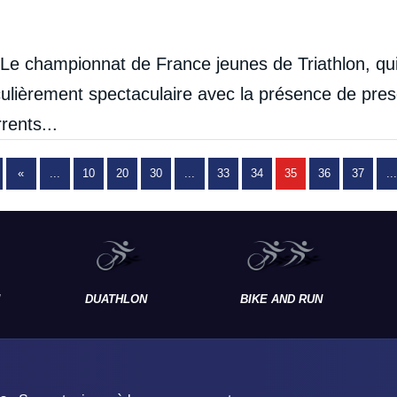
 championnat de France jeunes de Triathlon, qui
culièrement spectaculaire avec la présence de pre
rents...
«
...
10
20
30
...
33
34
35
36
37
...
DUATHLON
BIKE AND RUN