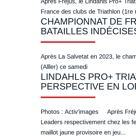
Après Fréjus, le Lindahls Pro+ Tria
France des clubs de Triathlon (1re
CHAMPIONNAT DE FRA
BATAILLES INDÉCIS
Après La Salvetat en 2023, le cham
(Alller) ce samedi
LINDAHLS PRO+ TRIA
PERSPECTIVE EN LO
Photos : Activ'images Après Fréjus
Leaders respectivement chez les fe
maillot jaune provisoire en jeu...