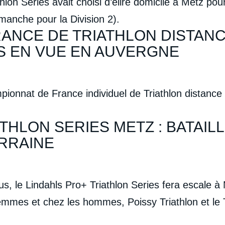
thlon Séries avait choisi d’élire domicile à Metz p
 manche pour la Division 2).
NCE DE TRIATHLON DISTANCE
ES EN VUE EN AUVERGNE
pionnat de France individuel de Triathlon distance
THLON SERIES METZ : BATAIL
RRAINE
, le Lindahls Pro+ Triathlon Series fera escale 
mmes et chez les hommes, Poissy Triathlon et le Tr