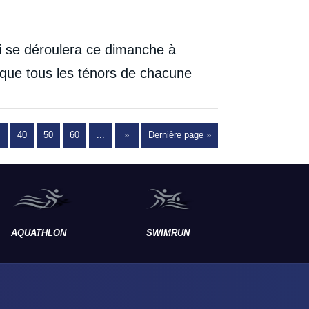
 se déroulera ce dimanche à
sque tous les ténors de chacune
40
50
60
...
»
Dernière page »
AQUATHLON
SWIMRUN
RAID