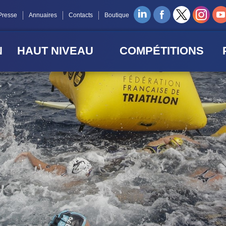
Presse
Annuaires
Contacts
Boutique
N
HAUT NIVEAU
COMPÉTITIONS