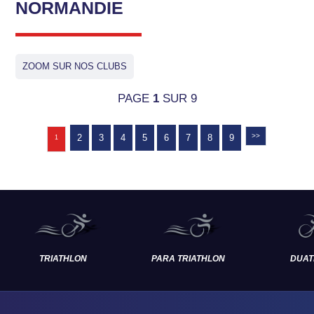
NORMANDIE
ZOOM SUR NOS CLUBS
PAGE
1
SUR 9
>>
2
3
4
5
6
7
8
9
1
TRIATHLON
PARA TRIATHLON
DUAT