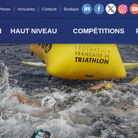
Presse
Annuaires
Contacts
Boutique
N
HAUT NIVEAU
COMPÉTITIONS