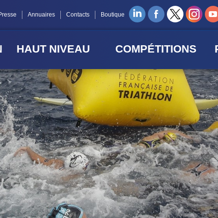
Presse
Annuaires
Contacts
Boutique
N
HAUT NIVEAU
COMPÉTITIONS