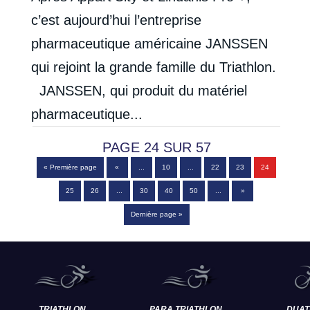
c’est aujourd’hui l’entreprise
pharmaceutique américaine JANSSEN
qui rejoint la grande famille du Triathlon.
JANSSEN, qui produit du matériel
pharmaceutique...
PAGE 24 SUR 57
« Première page
«
...
10
...
22
23
24
25
26
...
30
40
50
...
»
Dernière page »
TRIATHLON
PARA TRIATHLON
DUAT