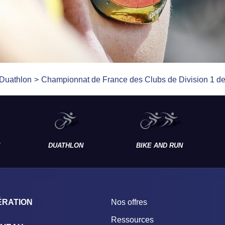
Duathlon
Championnat de France des Clubs de Division 1 d
DUATHLON
BIKE AND RUN
ÉRATION
Nos offres
Ressources