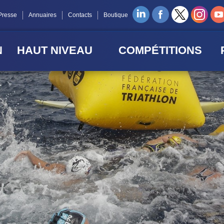
Presse
Annuaires
Contacts
Boutique
N
HAUT NIVEAU
COMPÉTITIONS