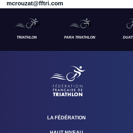
mcrouzat@fftri.com
TRIATHLON
PARA TRIATHLON
DUAT
LA FÉDÉRATION
HAUT NIVEAU