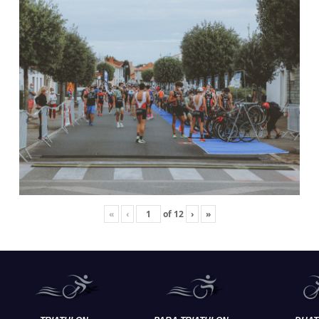
«
‹
of
12
›
»